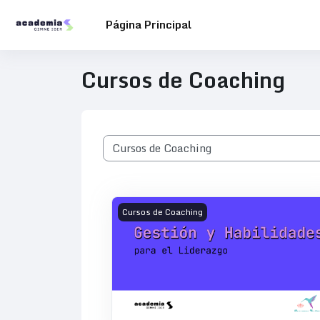
Salta al contenido principal
Página Principal
Cursos de Coaching
Categorías
Imagen del curso Gestión y habilidades 
Cursos de Coaching